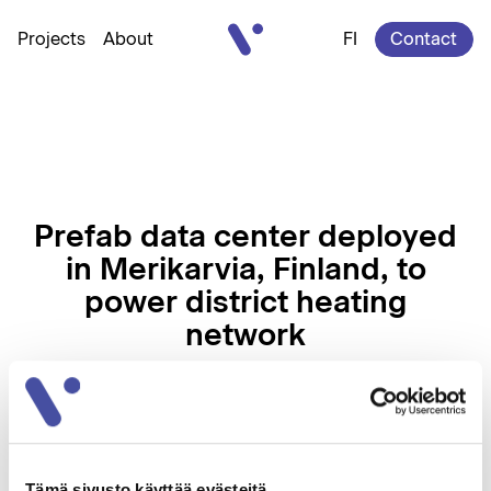
Vatajankoski
Projects
About
FI
Contact
Prefab data center deployed
in Merikarvia, Finland, to
power district heating
network
Share
Tämä sivusto käyttää evästeitä