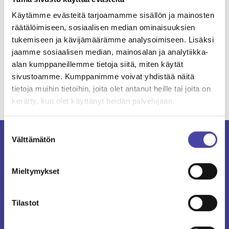
Shaere in LinkedInissä
Share in Facebookissa
Shere in Twitterissä
Share in WhatsAppissa
Käytämme evästeitä tarjoamamme sisällön ja mainosten
räätälöimiseen, sosiaalisen median ominaisuuksien
tukemiseen ja kävijämäärämme analysoimiseen. Lisäksi
jaamme sosiaalisen median, mainosalan ja analytiikka-
alan kumppaneillemme tietoja siitä, miten käytät
sivustoamme. Kumppanimme voivat yhdistää näitä
Kaikki artikkelit
tietoja muihin tietoihin, joita olet antanut heille tai joita on
kerätty, kun olet käyttänyt heidän palvelujaan.
Suostumuksen
Välttämätön
valinta
Mieltymykset
Vatajankoski
Tilastot
Projects
About
Contact Us