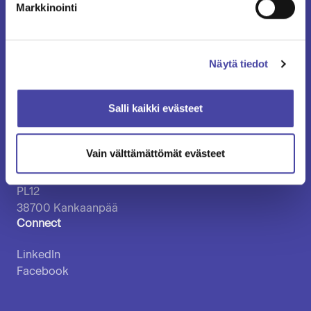
Markkinointi
Media
Headquarters
Vuohiniityntie 2
Näytä tiedot
FI-38700 KANKAANPÄÄ
FINLAND
Salli kaikki evästeet
vatajankoski@vatajankoski.fi
Postal address
Vain välttämättömät evästeet
Vatajankoski Oy
PL12
38700 Kankaanpää
Connect
LinkedIn
Facebook