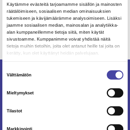
Käytämme evästeitä tarjoamamme sisällön ja mainosten
räätälöimiseen, sosiaalisen median ominaisuuksien
tukemiseen ja kävijämäärämme analysoimiseen. Lisäksi
jaamme sosiaalisen median, mainosalan ja analytiikka-
alan kumppaneillemme tietoja siitä, miten käytät
Kaikki artikkelit
sivustoamme. Kumppanimme voivat yhdistää näitä
tietoja muihin tietoihin, joita olet antanut heille tai joita on
kerätty, kun olet käyttänyt heidän palvelujaan.
Suostumuksen
Välttämätön
valinta
Mieltymykset
Vatajankoski
Projects
Tilastot
About
Contact Us
Media
Markkinointi