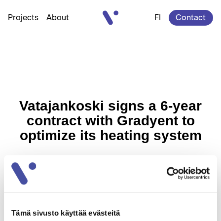
Vatajankoski
Projects
About
FI
Contact
Vatajankoski signs a 6-year
contract with Gradyent to
optimize its heating system
Share
Tämä sivusto käyttää evästeitä
Shaere in LinkedInissä
Share in Facebookissa
Shere in Twitterissä
Share in WhatsAppissa