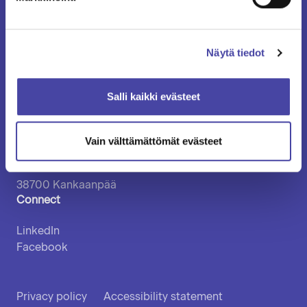
Headquarters
Vuohiniityntie 2
Näytä tiedot
FI-38700 KANKAANPÄÄ
FINLAND
vatajankoski@vatajankoski.fi
Salli kaikki evästeet
Postal address
Vain välttämättömät evästeet
Vatajankoski Oy
PL12
38700 Kankaanpää
Connect
LinkedIn
Facebook
Privacy policy
Accessibility statement