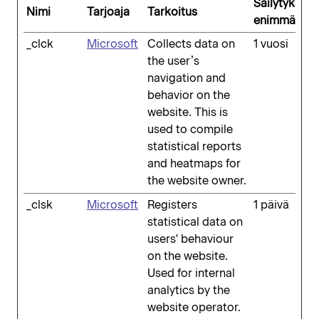
Säilytyksen
Nimi
Tarjoaja
Tarkoitus
enimmäiske
_clck
Microsoft
Collects data on
1 vuosi
the user’s
navigation and
behavior on the
website. This is
used to compile
statistical reports
and heatmaps for
the website owner.
_clsk
Microsoft
Registers
1 päivä
statistical data on
users' behaviour
on the website.
Used for internal
analytics by the
website operator.