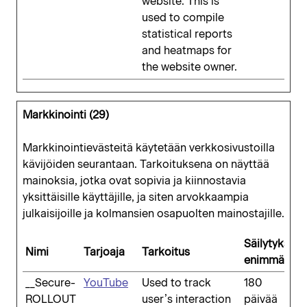
website. This is
used to compile
statistical reports
and heatmaps for
the website owner.
Markkinointi (29)
Markkinointievästeitä käytetään verkkosivustoilla
kävijöiden seurantaan. Tarkoituksena on näyttää
mainoksia, jotka ovat sopivia ja kiinnostavia
yksittäisille käyttäjille, ja siten arvokkaampia
julkaisijoille ja kolmansien osapuolten mainostajille.
Säilytyksen
Nimi
Tarjoaja
Tarkoitus
enimmäiske
__Secure-
YouTube
Used to track
180
ROLLOUT
user’s interaction
päivää