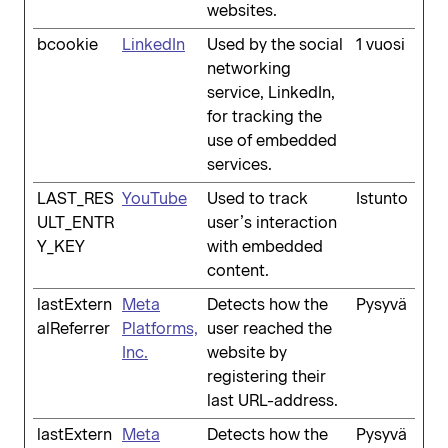
websites.
bcookie
LinkedIn
Used by the social
1 vuosi
networking
service, LinkedIn,
for tracking the
use of embedded
services.
LAST_RES
YouTube
Used to track
Istunto
ULT_ENTR
user’s interaction
Y_KEY
with embedded
content.
lastExtern
Meta
Detects how the
Pysyvä
alReferrer
Platforms,
user reached the
Inc.
website by
registering their
last URL-address.
lastExtern
Meta
Detects how the
Pysyvä