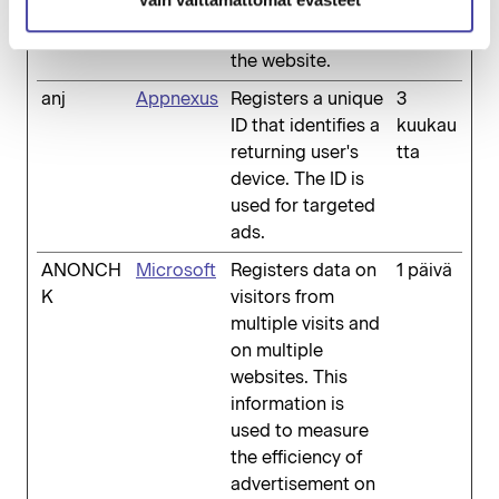
the
advertisements on
the website.
anj
Appnexus
Registers a unique
3
ID that identifies a
kuukau
returning user's
tta
device. The ID is
used for targeted
ads.
ANONCH
Microsoft
Registers data on
1 päivä
K
visitors from
multiple visits and
on multiple
websites. This
information is
used to measure
the efficiency of
advertisement on