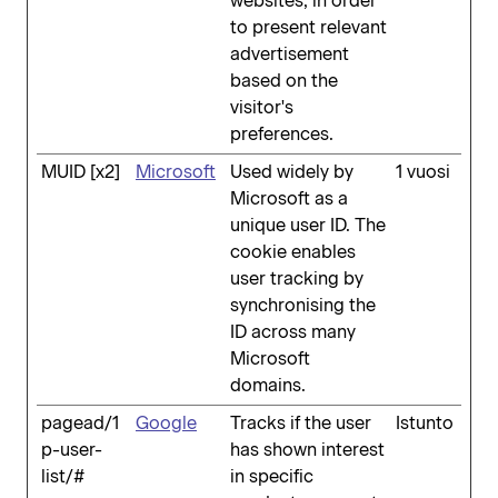
websites, in order
to present relevant
advertisement
based on the
visitor's
preferences.
MUID [x2]
Microsoft
Used widely by
1 vuosi
Microsoft as a
unique user ID. The
cookie enables
user tracking by
synchronising the
ID across many
Microsoft
domains.
pagead/1
Google
Tracks if the user
Istunto
p-user-
has shown interest
list/#
in specific