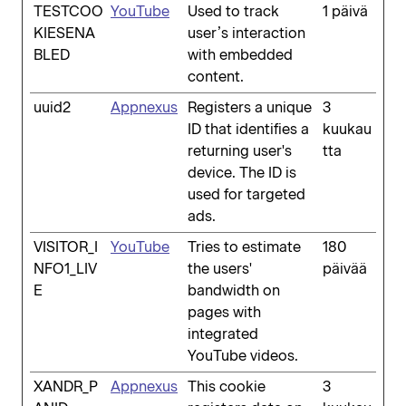
TESTCOO
YouTube
Used to track
1 päivä
KIESENA
user’s interaction
BLED
with embedded
content.
uuid2
Appnexus
Registers a unique
3
ID that identifies a
kuukau
returning user's
tta
device. The ID is
used for targeted
ads.
VISITOR_I
YouTube
Tries to estimate
180
NFO1_LIV
the users'
päivää
E
bandwidth on
pages with
integrated
YouTube videos.
XANDR_P
Appnexus
This cookie
3