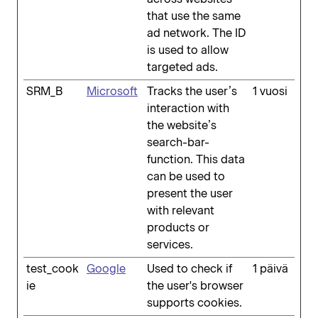
that use the same
ad network. The ID
is used to allow
targeted ads.
SRM_B
Microsoft
Tracks the user’s
1 vuosi
interaction with
the website’s
search-bar-
function. This data
can be used to
present the user
with relevant
products or
services.
test_cook
Google
Used to check if
1 päivä
ie
the user's browser
supports cookies.