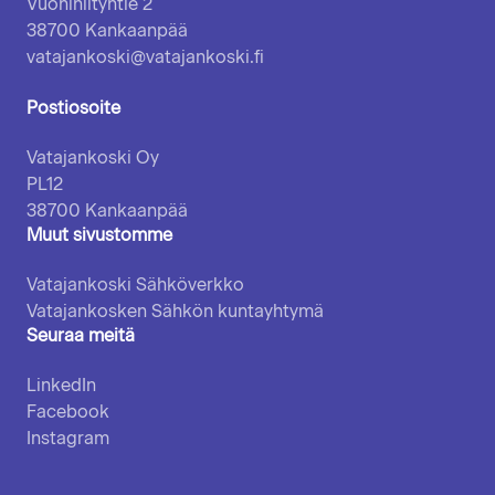
Vuohiniityntie 2
38700 Kankaanpää
vatajankoski@vatajankoski.fi
Postiosoite
Vatajankoski Oy
PL12
38700 Kankaanpää
Muut sivustomme
Vatajankoski Sähköverkko
Vatajankosken Sähkön kuntayhtymä
Seuraa meitä
LinkedIn
Facebook
Instagram