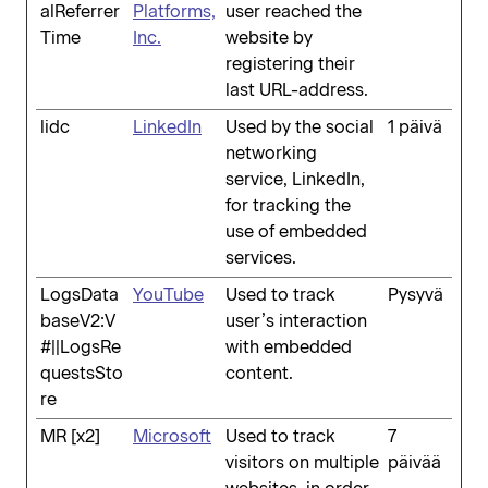
alReferrer
Platforms,
user reached the
Time
Inc.
website by
registering their
last URL-address.
lidc
LinkedIn
Used by the social
1 päivä
networking
service, LinkedIn,
for tracking the
use of embedded
services.
LogsData
YouTube
Used to track
Pysyvä
baseV2:V
user’s interaction
#||LogsRe
with embedded
questsSto
content.
re
MR [x2]
Microsoft
Used to track
7
visitors on multiple
päivää