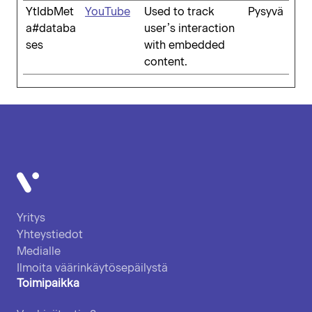
YtIdbMet
YouTube
Used to track
Pysyvä
a#databa
user’s interaction
ses
with embedded
content.
Vatajankoski
Yritys
Yhteystiedot
Medialle
Ilmoita väärinkäytösepäilystä
Toimipaikka