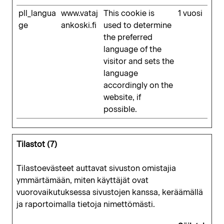
pll_langua
www.vataj
This cookie is
1 vuosi
ge
ankoski.fi
used to determine
the preferred
language of the
visitor and sets the
language
accordingly on the
website, if
possible.
Tilastot (7)
Tilastoevästeet auttavat sivuston omistajia
ymmärtämään, miten käyttäjät ovat
vuorovaikutuksessa sivustojen kanssa, keräämällä
ja raportoimalla tietoja nimettömästi.