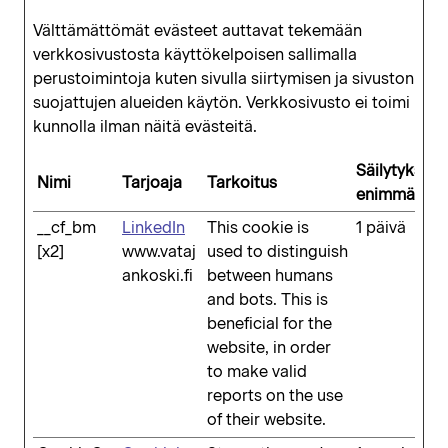
Välttämättömät evästeet auttavat tekemään
verkkosivustosta käyttökelpoisen sallimalla
perustoimintoja kuten sivulla siirtymisen ja sivuston
suojattujen alueiden käytön. Verkkosivusto ei toimi
kunnolla ilman näitä evästeitä.
Säilytyksen
Nimi
Tarjoaja
Tarkoitus
enimmäiske
__cf_bm
LinkedIn
This cookie is
1 päivä
[x2]
www.vataj
used to distinguish
ankoski.fi
between humans
and bots. This is
beneficial for the
website, in order
to make valid
reports on the use
of their website.