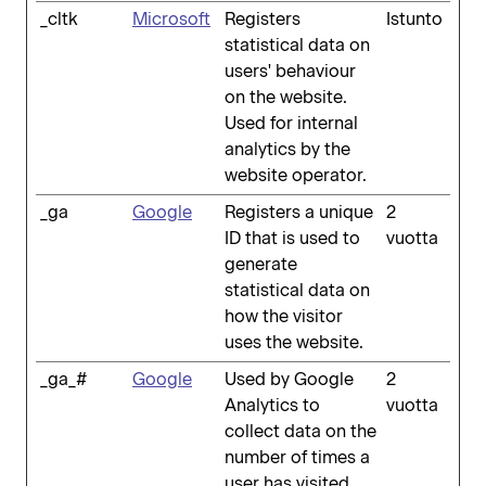
_cltk
Microsoft
Registers
Istunto
statistical data on
users' behaviour
on the website.
Used for internal
analytics by the
website operator.
_ga
Google
Registers a unique
2
ID that is used to
vuotta
generate
statistical data on
how the visitor
uses the website.
_ga_#
Google
Used by Google
2
Analytics to
vuotta
collect data on the
number of times a
user has visited