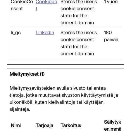
CookieCo
Cookiebo
Stores the user's
1 vuosi
nsent
t
cookie consent
state for the
current domain
li_gc
LinkedIn
Stores the user's
180
cookie consent
päivää
state for the
current domain
Mieltymykset (1)
Mieltymysevästeiden avulla sivusto tallentaa
tietoja, jotka muuttavat sivuston käyttäytymistä ja
ulkonäköä, kuten kielivalintoja tai käyttäjän
sijainteja.
Säilytyksen
Nimi
Tarjoaja
Tarkoitus
enimmäiske