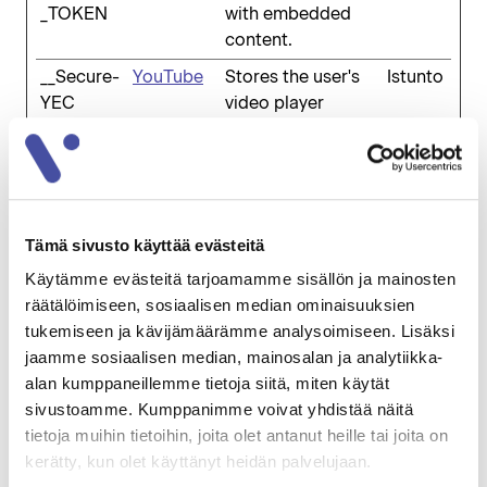
_TOKEN
with embedded
content.
__Secure-
YouTube
Stores the user's
Istunto
YEC
video player
preferences using
embedded
YouTube video
__Secure-
YouTube
Used to track
180
YNID
user’s interaction
päivää
Tämä sivusto käyttää evästeitä
with embedded
Käytämme evästeitä tarjoamamme sisällön ja mainosten
content.
räätälöimiseen, sosiaalisen median ominaisuuksien
tukemiseen ja kävijämäärämme analysoimiseen. Lisäksi
_fbp
Meta
Used by Facebook
3
jaamme sosiaalisen median, mainosalan ja analytiikka-
Platforms,
to deliver a series
kuukau
alan kumppaneillemme tietoja siitä, miten käytät
Inc.
of advertisement
tta
sivustoamme. Kumppanimme voivat yhdistää näitä
products such as
tietoja muihin tietoihin, joita olet antanut heille tai joita on
real time bidding
kerätty, kun olet käyttänyt heidän palvelujaan.
from third party