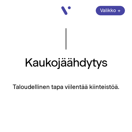
Vatajankoski
+
Valikko
Avaa
valikko
Sulje
Kaukojäähdytys
Taloudellinen tapa viilentää kiinteistöä.