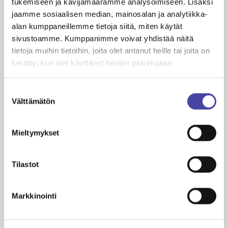
tukemiseen ja kävijämäärämme analysoimiseen. Lisäksi
jaamme sosiaalisen median, mainosalan ja analytiikka-
Soveltuuko jäähdytys juuri meidän
alan kumppaneillemme tietoja siitä, miten käytät
kiinteistöömme?
sivustoamme. Kumppanimme voivat yhdistää näitä
tietoja muihin tietoihin, joita olet antanut heille tai joita on
kerätty, kun olet käyttänyt heidän palvelujaan.
Nouseeko sähkönkulutus
jäähdytyksen myötä?
Suostumuksen
Välttämätön
valinta
Tuleeko jäähdytyslaitteista ääntä?
Mieltymykset
Tilastot
Miksi se on energiatehokas?
Markkinointi