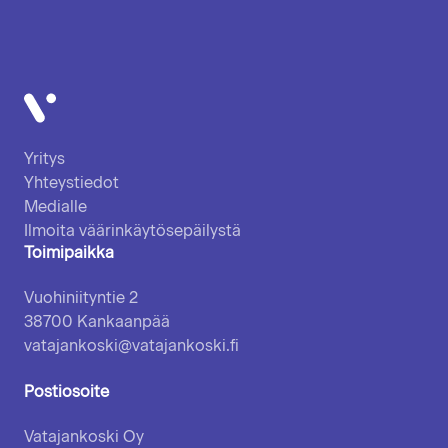
Vatajankoski
Yritys
Yhteystiedot
Medialle
Ilmoita väärinkäytösepäilystä
Toimipaikka
Vuohiniityntie 2
38700 Kankaanpää
vatajankoski@vatajankoski.fi
Postiosoite
Vatajankoski Oy