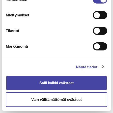
valinta
Mieltymykset
Tilastot
Jaa artikkeli
Jaa LinkedInissä
Jaa Facebookissa
Jaa Twitterissä
Jaa WhatsAppissa
Markkinointi
Näytä tiedot
Tutustu seuraavaksi
Salli kaikki evästeet
Mediatiedote
19.2.2026
Vatajankoskelle
Vain välttämättömät evästeet
kansainvälinen
ilmastopalkinto
kaukolämmön