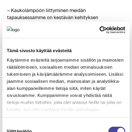
– Kaukolämpöön liittyminen meidän
tapauksessamme on kestävän kehityksen
näkökulmasta hyvä ratkaisu. Se vähentää
hiilijalanjälkeämme sekä kustannuksiamme ja on
äärimmäisen energiatehokas, toteaa Promecon
vastuullisuuspäällikkö
Tiina Vuorenpää
.
Tämä sivusto käyttää evästeitä
Katso videolta, miltä Promecon työmaalla näytti.
Käytämme evästeitä tarjoamamme sisällön ja mainosten
räätälöimiseen, sosiaalisen median ominaisuuksien
tukemiseen ja kävijämäärämme analysoimiseen. Lisäksi
jaamme sosiaalisen median, mainosalan ja analytiikka-
alan kumppaneillemme tietoja siitä, miten käytät
sivustoamme. Kumppanimme voivat yhdistää näitä
tietoja muihin tietoihin, joita olet antanut heille tai joita on
Hyväksy
tilastot- ja markkinointievästeet
kerätty, kun olet käyttänyt heidän palvelujaan.
katsoaksesi videon.
Suostumuksen
Välttämätön