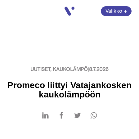
Vatajankoski
+
Valikko
Avaa
valikko
Sulje
UUTISET, KAUKOLÄMPÖ
|
8.7.2026
Promeco liittyi Vatajankosken
kaukolämpöön
Jaa LinkedInissä
Jaa Facebookissa
Jaa Twitterissä
Jaa WhatsAppissa