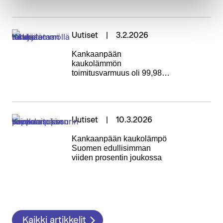
modernisoinnista
Uutiset
3.2.2026
Kankaanpään
kaukolämmön
toimitusvarmuus oli 99,98 %
vuonna 2025
Uutiset
10.3.2026
Kankaanpään kaukolämpö
Suomen edullisimman
viiden prosentin joukossa
Kaikki artikkelit