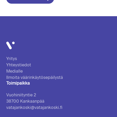
Vatajankoski
Yritys
Yhteystiedot
Medialle
Ilmoita väärinkäytösepäilystä
Toimipaikka
Vuohiniityntie 2
38700 Kankaanpää
vatajankoski@vatajankoski.fi