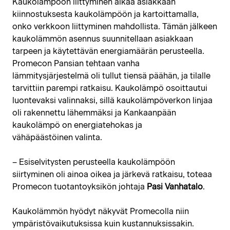
Kaukolämpöön liittyminen alkaa asiakkaan
kiinnostuksesta kaukolämpöön ja kartoittamalla,
onko verkkoon liittyminen mahdollista. Tämän jälkeen
kaukolämmön asennus suunnitellaan asiakkaan
tarpeen ja käytettävän energiamäärän perusteella.
Promecon Pansian tehtaan vanha
lämmitysjärjestelmä oli tullut tiensä päähän, ja tilalle
tarvittiin parempi ratkaisu. Kaukolämpö osoittautui
luontevaksi valinnaksi, sillä kaukolämpöverkon linjaa
oli rakennettu lähemmäksi ja Kankaanpään
kaukolämpö on energiatehokas ja
vähäpäästöinen valinta.
– Esiselvitysten perusteella kaukolämpöön
siirtyminen oli ainoa oikea ja järkevä ratkaisu, toteaa
Promecon tuotantoyksikön johtaja
Pasi Vanhatalo
.
Kaukolämmön hyödyt näkyvät Promecolla niin
ympäristövaikutuksissa kuin kustannuksissakin.