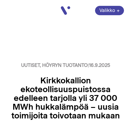
Vatajankoski
+
Valikko
Avaa
valikko
Sulje
UUTISET, HÖYRYN TUOTANTO
|
16.9.2025
Kirkkokallion
ekoteollisuuspuistossa
edelleen tarjolla yli 37 000
MWh hukkalämpöä – uusia
toimijoita toivotaan mukaan