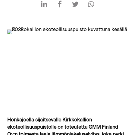
Jaa LinkedInissä
Jaa Facebookissa
Jaa Twitterissä
Jaa WhatsAppissa
Honkajoella sijaitsevalle Kirkkokallion
ekoteollisuuspuistolle on toteutettu GMM Finland
Oy:n toimesta laaja lämmönjakeluselvitys, joka pyrki