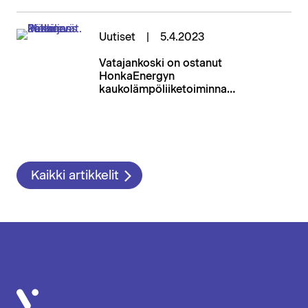
Uutiset
5.4.2023
Vatajankoski on ostanut
HonkaEnergyn
kaukolämpöliiketoiminnan
Honkajoen taajamassa
Kaikki artikkelit