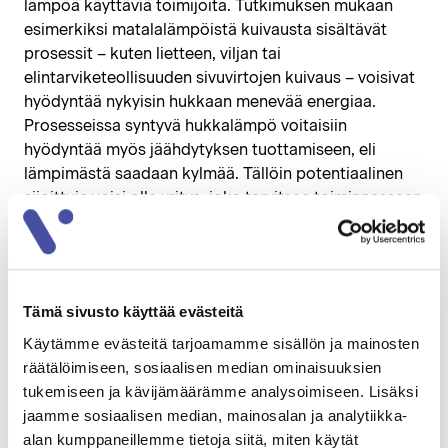
lämpöä käyttäviä toimijoita. Tutkimuksen mukaan
esimerkiksi matalalämpöistä kuivausta sisältävät
prosessit – kuten lietteen, viljan tai
elintarviketeollisuuden sivuvirtojen kuivaus – voisivat
hyödyntää nykyisin hukkaan menevää energiaa.
Prosesseissa syntyvä hukkalämpö voitaisiin
hyödyntää myös jäähdytyksen tuottamiseen, eli
lämpimästä saadaan kylmää. Tällöin potentiaalinen
sijoittuja voisi olla yritys, joka tarvitsee toiminnassaan
merkittäviä määriä kylmää ja joiden tuotannollisille
ketjuille sijoittuminen Kirkkokalliolle olisi mahdollista.
Lisätietoa alueen kehityksestä on tarjolla 5.11.2025
Tämä sivusto käyttää evästeitä
Kirkkokallio-konferenssissa
, joka pidetään
Kankaanpääsalissa. Tapahtumassa puhuvat mm.
Käytämme evästeitä tarjoamamme sisällön ja mainosten
Vatajankosken toimitusjohtaja
Pekka Passi
sekä
räätälöimiseen, sosiaalisen median ominaisuuksien
datakeskuksia operoivan kumppaniyritys E-Heatin
tukemiseen ja kävijämäärämme analysoimiseen. Lisäksi
toimitusjohtaja
Lauri Pispa
.
jaamme sosiaalisen median, mainosalan ja analytiikka-
alan kumppaneillemme tietoja siitä, miten käytät