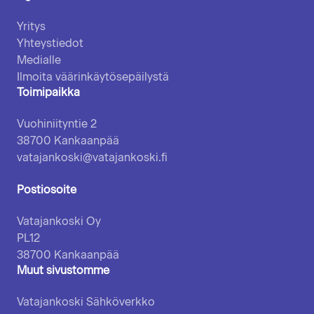
Vatajankoski
Yritys
Yhteystiedot
Medialle
Ilmoita väärinkäytösepäilystä
Toimipaikka
Vuohiniityntie 2
38700 Kankaanpää
vatajankoski@vatajankoski.fi
Postiosoite
Vatajankoski Oy
PL12
38700 Kankaanpää
Muut sivustomme
Vatajankoski Sähköverkko