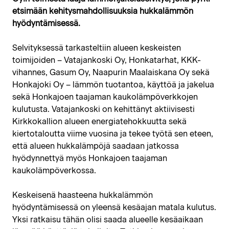
etsimään kehitysmahdollisuuksia hukkalämmön
hyödyntämisessä.
Selvityksessä tarkasteltiin alueen keskeisten
toimijoiden – Vatajankoski Oy, Honkatarhat, KKK-
vihannes, Gasum Oy, Naapurin Maalaiskana Oy sekä
Honkajoki Oy – lämmön tuotantoa, käyttöä ja jakelua
sekä Honkajoen taajaman kaukolämpöverkkojen
kulutusta. Vatajankoski on kehittänyt aktiivisesti
Kirkkokallion alueen energiatehokkuutta sekä
kiertotaloutta viime vuosina ja tekee työtä sen eteen,
että alueen hukkalämpöjä saadaan jatkossa
hyödynnettyä myös Honkajoen taajaman
kaukolämpöverkossa.
Keskeisenä haasteena hukkalämmön
hyödyntämisessä on yleensä kesäajan matala kulutus.
Yksi ratkaisu tähän olisi saada alueelle kesäaikaan