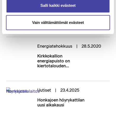
Uutiset
26.2.2025
Salli kaikki evästeet
Honkajoen Kirkkokallion
teollisuusalueelle
asennettiin 15 MW:n
Vain välttämättömät evästeet
sähkökattila ja
syöttövesisäiliö
Energiatehokkuus
28.5.2020
Kirkkokallion
energiapuisto on
kiertotalouden
edelläkävijä
Uutiset
23.4.2025
Honkajoen höyrykattilan
uusi aikakausi